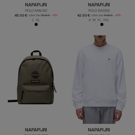
NAPAPIJRI
NAPAPIJRI
POLO MACAS
POLO BADGE
45.00 €
42.00 €
rather than
76.00 €
-41%
rather than
70.00 €
-40%
L XL
S M XL XXL
NAPAPIJRI
NAPAPIJRI