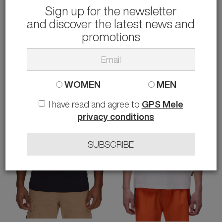
Sign up for the newsletter
and discover the latest news and
NAPAPIJRI
NAPAPIJRI
FELPA
T-SHIRT BOLLO
promotions
55.00 €
24.00 €
rather than
86.00 €
-36%
rather than
40.00 €
-40%
S M L
S
WOMEN
MEN
I have read and agree to
GPS Mele
privacy conditions
SUBSCRIBE