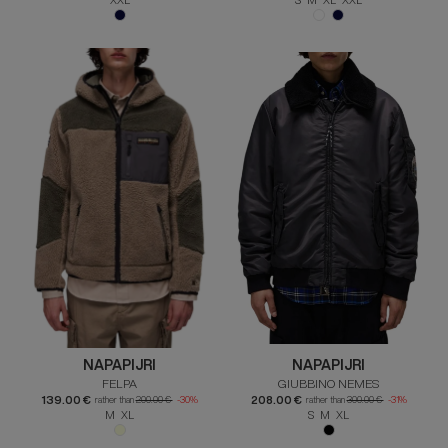
NAPAPIJRI
NAPAPIJRI
FELPA
GIUBBINO NEMES
139.00 €
208.00 €
rather than
200.00 €
-30%
rather than
300.00 €
-31%
M XL
S M XL