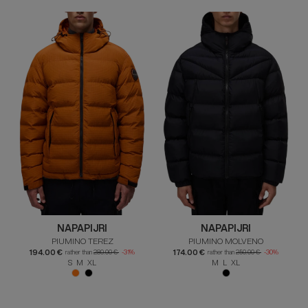
NAPAPIJRI
NAPAPIJRI
PIUMINO TEREZ
PIUMINO MOLVENO
194.00 €
174.00 €
rather than
280.00 €
-31%
rather than
250.00 €
-30%
S M XL
M L XL