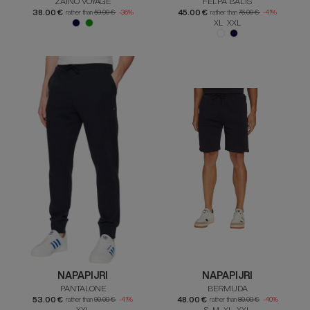
ZAINO VOYAGE
FELPA BALIS
38.00 €
45.00 €
rather than
59.00 €
-36%
rather than
76.00 €
-41%
XL XXL
NAPAPIJRI
NAPAPIJRI
PANTALONE
BERMUDA
53.00 €
48.00 €
rather than
90.00 €
-41%
rather than
80.00 €
-40%
XXL
S M XL XXL