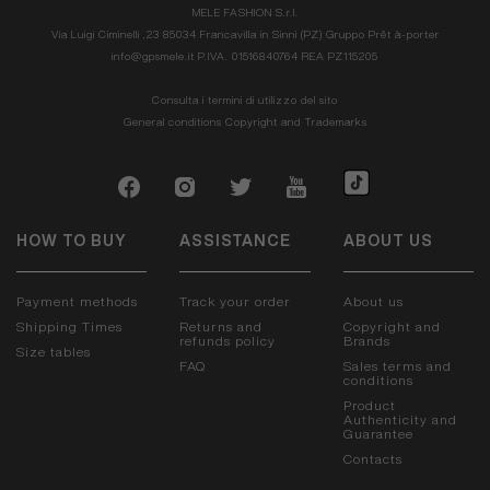
MELE FASHION S.r.l.
Via Luigi Ciminelli ,23 85034 Francavilla in Sinni (PZ) Gruppo Prêt à-porter
info@gpsmele.it P.IVA. 01516840764 REA PZ115205
Consulta i termini di utilizzo del sito
General conditions
Copyright and Trademarks
HOW TO BUY
ASSISTANCE
ABOUT US
Payment methods
Track your order
About us
Shipping Times
Returns and
Copyright and
refunds policy
Brands
Size tables
FAQ
Sales terms and
conditions
Product
Authenticity and
Guarantee
Contacts