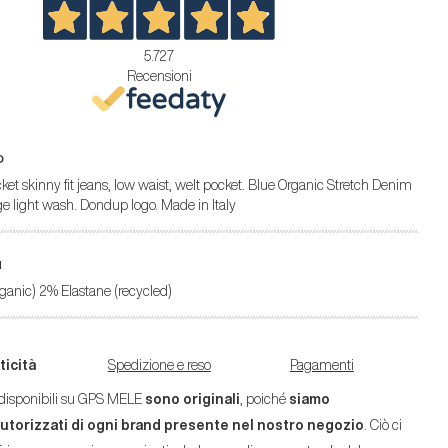
5.727
Recensioni
O
ket skinny fit jeans, low waist, welt pocket. Blue Organic Stretch Denim
age light wash. Dondup logo. Made in Italy
N
ganic) 2% Elastane (recycled)
ticità
Spedizione e reso
Pagamenti
ti disponibili su GPS MELE
sono originali
, poiché
siamo
autorizzati di ogni brand presente nel nostro negozio
. Ciò ci