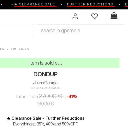
🔥 CLEARANCE SALE
FURTHER REDUCTIONS
EVER
EN
/
FW 24-25
Item is sold out
DONDUP
Jeans George
UP232DSE297UGW2800
270.00 €
rather than
-41%
160.00 €
🔥 Clearance Sale – Further Reductions
Everything at 35%, 40% and 50% OFF