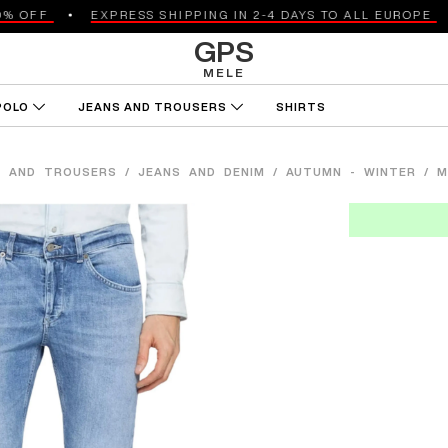
OFF
EXPRESS SHIPPING IN 2-4 DAYS TO ALL EUROPE
GPS
MELE
POLO
JEANS AND TROUSERS
SHIRTS
ES
BLACK FRIDAY
S AND TROUSERS
/
JEANS AND DENIM
/
AUTUMN - WINTER
/
M