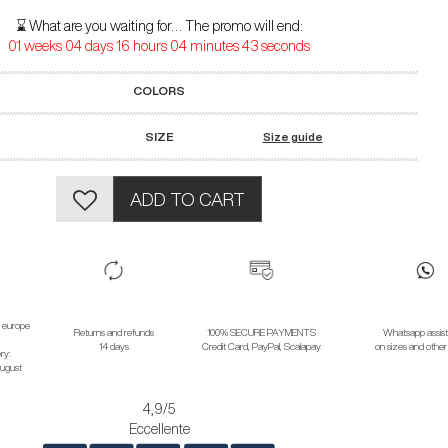
⌛ What are you waiting for… The promo will end:
01 weeks 04 days 16 hours 04 minutes 42 seconds
COLORS
SIZE
Size guide
ADD TO CART
o europe
Returns and refunds
100% SECURE PAYMENTS
Whatsapp assis
14 days
Credit Card, PayPal, Scalapay
on sizes and other
ry:
ugust
4,9
/5
Eccellente