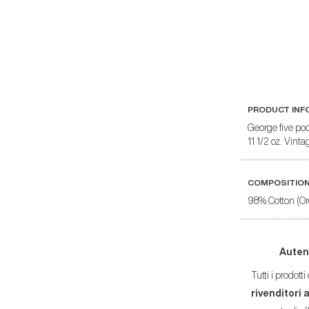
PRODUCT INF
George five poc
11 1/2 oz. Vint
COMPOSITIO
98% Cotton (Or
Auten
Tutti i prodot
rivenditori 