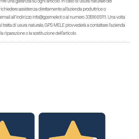
rire una garanzia su ogni articolo. In caso di usura naturale del
 richiedere assistenza direttamente all'azienda produttrice o
a email all’indirizzo info@gpsmele.it o al numero 3351665111. Una volta
 si tratta di usura naturale, GPS MELE provvederà a contattare l’azienda
la riparazione o la sostituzione dell’articolo.