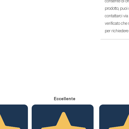
consente di off
prodotto, puoi
contattarci vi
verificato che
per richiedere 
Eccellente