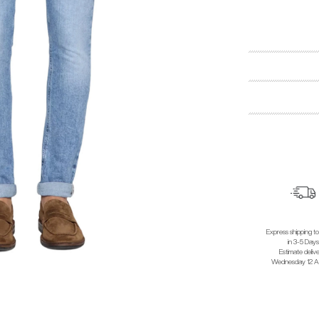
Express shipping t
in 3-5 Days
Estimate delive
Wednesday 12 A