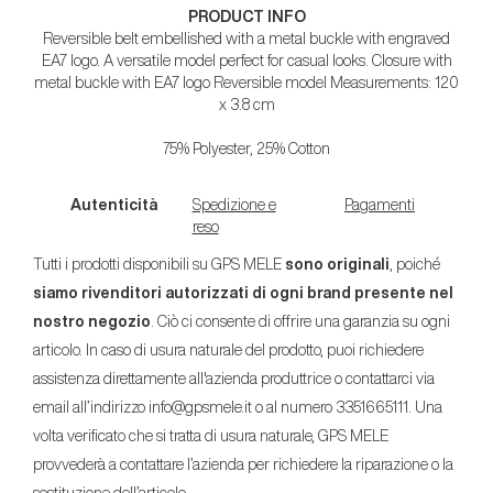
PRODUCT INFO
Reversible belt embellished with a metal buckle with engraved
EA7 logo. A versatile model perfect for casual looks. Closure with
metal buckle with EA7 logo Reversible model Measurements: 120
x 3.8 cm
75% Polyester, 25% Cotton
Autenticità
Spedizione e
Pagamenti
reso
Tutti i prodotti disponibili su GPS MELE
sono originali
, poiché
siamo rivenditori autorizzati di ogni brand presente nel
nostro negozio
. Ciò ci consente di offrire una garanzia su ogni
articolo. In caso di usura naturale del prodotto, puoi richiedere
assistenza direttamente all'azienda produttrice o contattarci via
email all’indirizzo info@gpsmele.it o al numero 3351665111. Una
volta verificato che si tratta di usura naturale, GPS MELE
provvederà a contattare l’azienda per richiedere la riparazione o la