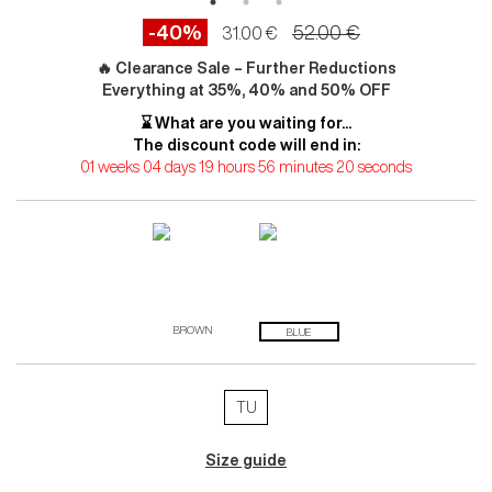
-40%
52.00 €
31.00 €
🔥 Clearance Sale – Further Reductions
Everything at 35%, 40% and 50% OFF
⌛ What are you waiting for...
The discount code will end in:
01 weeks 04 days 19 hours 56 minutes 19 seconds
BROWN
BLUE
TU
Size guide