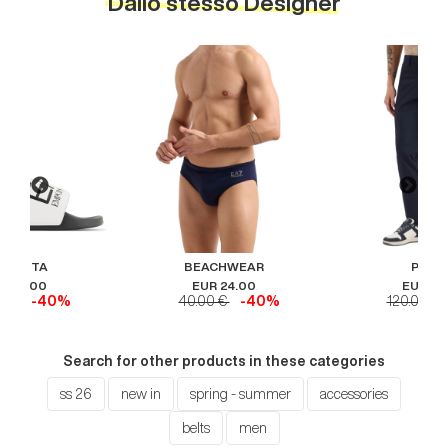
Dallo stesso Designer
ABATTA
BEACHWEAR
PANT
R 31.00
EUR 24.00
EUR 71
0 €
-40%
40.00 €
-40%
120.00 €
Search for other products in these categories
ss 26
new in
spring - summer
accessories
belts
men