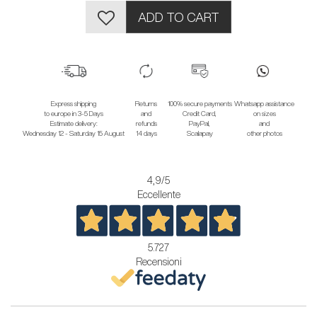
ADD TO CART
Express shipping
Returns
100% secure payments
Whatsapp assistance
to europe in 3-5 Days
and
Credit Card,
on sizes
Estimate delivery:
refunds
PayPal,
and
Wednesday 12 - Saturday 15 August
14 days
Scalapay
other photos
4,9
/5
Eccellente
5.727
Recensioni