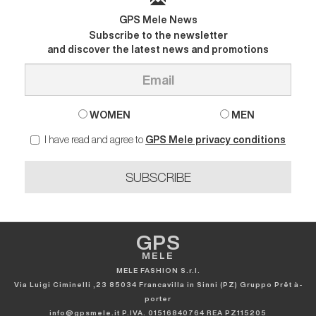
GPS Mele News
Subscribe to the newsletter
and discover the latest news and promotions
WOMEN
MEN
I have read and agree to
GPS Mele privacy conditions
SUBSCRIBE
GPS
MELE
MELE FASHION S.r.l.
Via Luigi Ciminelli ,23 85034 Francavilla in Sinni (PZ) Gruppo Prêt à-
porter
info@gpsmele.it P.IVA. 01516840764 REA PZ115205