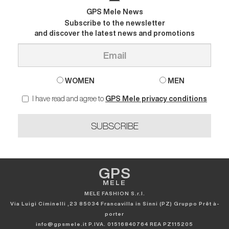
GPS Mele News
Subscribe to the newsletter
and discover the latest news and promotions
WOMEN
MEN
I have read and agree to
GPS Mele privacy conditions
SUBSCRIBE
GPS
MELE
MELE FASHION S.r.l.
Via Luigi Ciminelli ,23 85034 Francavilla in Sinni (PZ) Gruppo Prêt à-
porter
info@gpsmele.it P.IVA. 01516840764 REA PZ115205