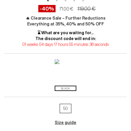
-40%
119.00 €
71.00 €
🔥 Clearance Sale – Further Reductions
Everything at 35%, 40% and 50% OFF
⌛ What are you waiting for...
The discount code will end in:
01 weeks 04 days 17 hours 55 minutes 37 seconds
BLACK
50
Size guide