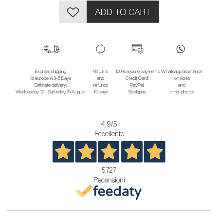
ADD TO CART
Express shipping
Returns
100% secure payments
Whatsapp assistance
to europe in 3-5 Days
and
Credit Card,
on sizes
Estimate delivery:
refunds
PayPal,
and
Wednesday 12 - Saturday 15 August
14 days
Scalapay
other photos
4,9
/5
Eccellente
5.727
Recensioni