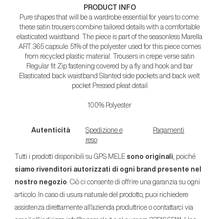
PRODUCT INFO
Pure shapes that will be a wardrobe essential for years to come:
these satin trousers combine tailored details with a comfortable
elasticated waistband. The piece is part of the seasonless Marella
ART.365 capsule. 51% of the polyester used for this piece comes
from recycled plastic material. Trousers in crepe verse satin
Regular fit Zip fastening covered by a fly and hook and bar
Elasticated back waistband Slanted side pockets and back welt
pocket Pressed pleat detail
100% Polyester
Autenticità
Spedizione e
Pagamenti
reso
Tutti i prodotti disponibili su GPS MELE
sono originali
, poiché
siamo rivenditori autorizzati di ogni brand presente nel
nostro negozio
. Ciò ci consente di offrire una garanzia su ogni
articolo. In caso di usura naturale del prodotto, puoi richiedere
assistenza direttamente all'azienda produttrice o contattarci via