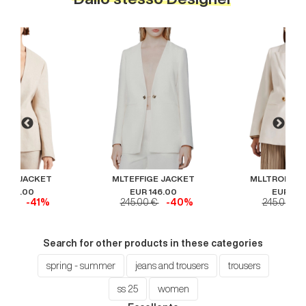
TTO JACKET
MLTEFFIGE JACKET
MLLTROPICO
R 175.00
EUR 146.00
EUR 146
00 €
-41%
245.00 €
-40%
245.00 €
Search for other products in these categories
spring - summer
jeans and trousers
trousers
ss 25
women