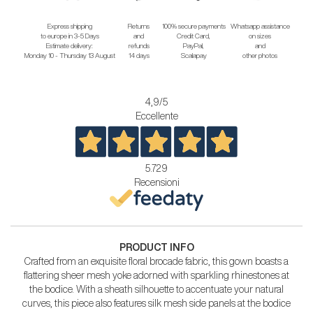
Express shipping
Returns
100% secure payments
Whatsapp assistance
to europe in 3-5 Days
and
Credit Card,
on sizes
Estimate delivery:
refunds
PayPal,
and
Monday 10 - Thursday 13 August
14 days
Scalapay
other photos
4,9
/5
Eccellente
5.729
Recensioni
PRODUCT INFO
Crafted from an exquisite floral brocade fabric, this gown boasts a
flattering sheer mesh yoke adorned with sparkling rhinestones at
the bodice. With a sheath silhouette to accentuate your natural
curves, this piece also features silk mesh side panels at the bodice