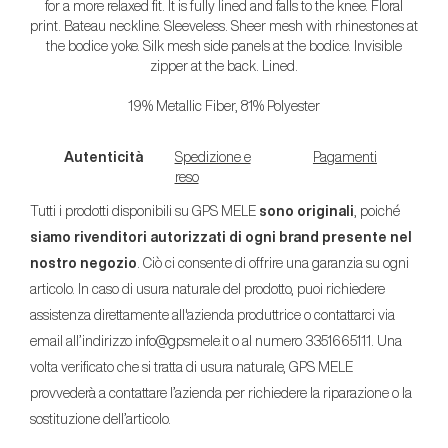
for a more relaxed fit. It is fully lined and falls to the knee. Floral
print. Bateau neckline. Sleeveless. Sheer mesh with rhinestones at
the bodice yoke. Silk mesh side panels at the bodice. Invisible
zipper at the back. Lined.
19% Metallic Fiber, 81% Polyester
Autenticità
Spedizione e
Pagamenti
reso
Tutti i prodotti disponibili su GPS MELE
sono originali
, poiché
siamo rivenditori autorizzati di ogni brand presente nel
nostro negozio
. Ciò ci consente di offrire una garanzia su ogni
articolo. In caso di usura naturale del prodotto, puoi richiedere
assistenza direttamente all'azienda produttrice o contattarci via
email all’indirizzo info@gpsmele.it o al numero 3351665111. Una
volta verificato che si tratta di usura naturale, GPS MELE
provvederà a contattare l’azienda per richiedere la riparazione o la
sostituzione dell’articolo.