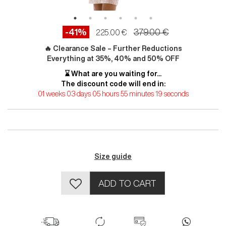
-41%
379.00 €
225.00 €
🔥 Clearance Sale – Further Reductions
Everything at 35%, 40% and 50% OFF
⌛ What are you waiting for...
The discount code will end in:
01 weeks 03 days 05 hours 55 minutes 19 seconds
Size guide
ADD TO CART