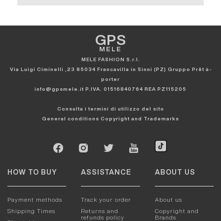
GPS
MELE
MELE FASHION S.r.l.
Via Luigi Ciminelli ,23 85034 Francavilla in Sinni (PZ) Gruppo Prêt à-
porter
info@gpsmele.it P.IVA. 01516840764 REA PZ115205
Consulta i termini di utilizzo del sito
General conditions
Copyright and Trademarks
HOW TO BUY
ASSISTANCE
ABOUT US
Payment methods
Track your order
About us
Shipping Times
Returns and
Copyright and
refunds policy
Brands