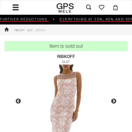
GPS
MELE
URTHER REDUCTIONS
EVERYTHING AT 35%, 40% AND 50%
RIBKOFF - SUIT
- 251742A
Item is sold out
RIBKOFF
SUIT