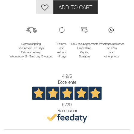
ADD TO CART
Express shipping
Returns
100% secure payments
Whatsapp assistance
to europe in 3-5 Days
and
Credit Card,
on sizes
Estimate delivery:
refunds
PayPal,
and
Wednesday 12 - Saturday 15 August
14 days
Scalapay
other photos
4,9
/5
Eccellente
5.729
Recensioni