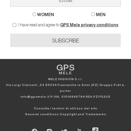
WOMEN
MEN
I have read and agree to
GPS Mele privacy conditions
SUBSCRIBE
GPS
MELE
MELE FASHION S.r.l.
Via Luigi Ciminelli ,23 85034 Francavilla in Sinni (PZ) Gruppo Prêt à-
porter
info@gpsmele.it P.IVA. 01516840764 REA PZ115205
Consulta i termini di utilizzo del sito
General conditions
Copyright and Trademarks