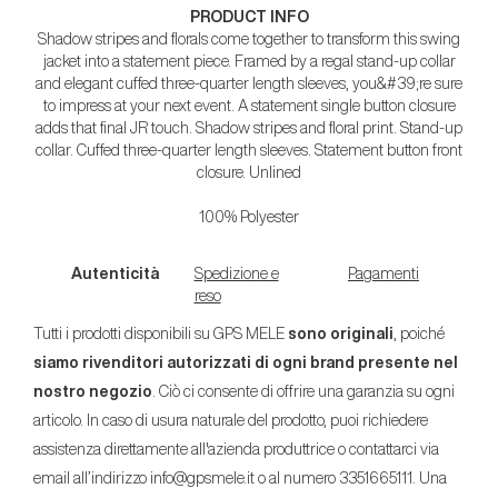
PRODUCT INFO
Shadow stripes and florals come together to transform this swing
jacket into a statement piece. Framed by a regal stand-up collar
and elegant cuffed three-quarter length sleeves, you&#39;re sure
to impress at your next event. A statement single button closure
adds that final JR touch. Shadow stripes and floral print. Stand-up
collar. Cuffed three-quarter length sleeves. Statement button front
closure. Unlined
100% Polyester
Autenticità
Spedizione e
Pagamenti
reso
Tutti i prodotti disponibili su GPS MELE
sono originali
, poiché
siamo rivenditori autorizzati di ogni brand presente nel
nostro negozio
. Ciò ci consente di offrire una garanzia su ogni
articolo. In caso di usura naturale del prodotto, puoi richiedere
assistenza direttamente all'azienda produttrice o contattarci via
email all’indirizzo info@gpsmele.it o al numero 3351665111. Una