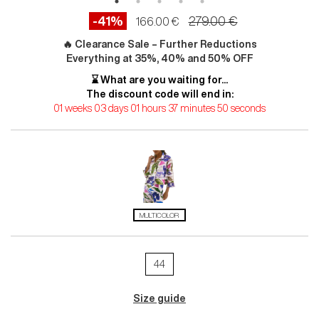
-41%
279.00 €
166.00 €
🔥 Clearance Sale – Further Reductions
Everything at 35%, 40% and 50% OFF
⌛ What are you waiting for...
The discount code will end in:
01 weeks 03 days 01 hours 37 minutes 49 seconds
MULTICOLOR
44
Size guide