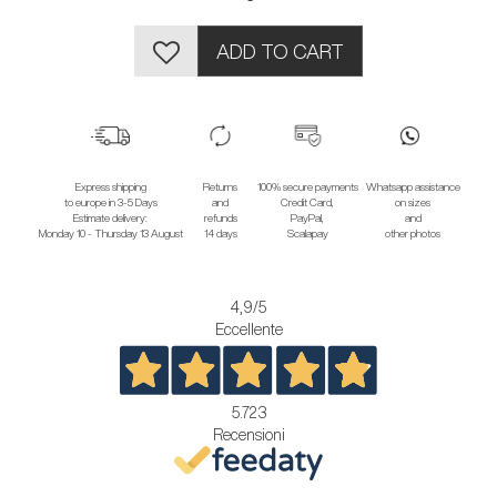
ADD TO CART
Express shipping
Returns
100% secure payments
Whatsapp assistance
to europe in 3-5 Days
and
Credit Card,
on sizes
Estimate delivery:
refunds
PayPal,
and
Monday 10 - Thursday 13 August
14 days
Scalapay
other photos
4,9
/5
Eccellente
5.723
Recensioni