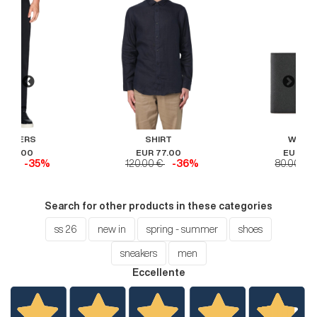
OUSERS
SHIRT
WALL
R 71.00
EUR 77.00
EUR 52
00 €
-35%
120.00 €
-36%
80.00 €
Search for other products in these categories
ss 26
new in
spring - summer
shoes
sneakers
men
Eccellente