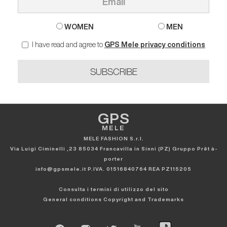
WOMEN
MEN
I have read and agree to
GPS Mele privacy conditions
SUBSCRIBE
GPS
MELE
MELE FASHION S.r.l.
Via Luigi Ciminelli ,23 85034 Francavilla in Sinni (PZ) Gruppo Prêt à-
porter
info@gpsmele.it P.IVA. 01516840764 REA PZ115205
Consulta i termini di utilizzo del sito
General conditions
Copyright and Trademarks