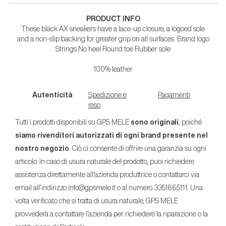
PRODUCT INFO
These black AX sneakers have a lace-up closure, a logoed sole
and a non-slip backing for greater grip on all surfaces. Brand logo
Strings No heel Round toe Rubber sole
100% leather
Autenticità
Spedizione e
Pagamenti
reso
Tutti i prodotti disponibili su GPS MELE
sono originali
, poiché
siamo rivenditori autorizzati di ogni brand presente nel
nostro negozio
. Ciò ci consente di offrire una garanzia su ogni
articolo. In caso di usura naturale del prodotto, puoi richiedere
assistenza direttamente all'azienda produttrice o contattarci via
email all’indirizzo info@gpsmele.it o al numero 3351665111. Una
volta verificato che si tratta di usura naturale, GPS MELE
provvederà a contattare l’azienda per richiedere la riparazione o la