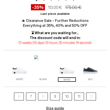
-35%
175.00 €
113.00 €
Last piece available
🔥 Clearance Sale – Further Reductions
Everything at 35%, 40% and 50% OFF
⌛ What are you waiting for...
The discount code will end in:
01 weeks 06 days 19 hours 35 minutes 13 seconds
WHITE
BLACK
BLU
WHITE
6
7
8
9
10
11
12
Size guide