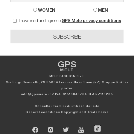
WOMEN
MEN
I have read and agree to
GPS Mele privacy conditions
SUBSCRIBE
GPS
MELE
MELE FASHION S.r.l.
Via Luigi Ciminelli ,23 85034 Francavilla in Sinni (PZ) Gruppo Prêt à-
porter
info@gpsmele.it P.IVA. 01516840764 REA PZ115205
Consulta i termini di utilizzo del sito
General conditions
Copyright and Trademarks