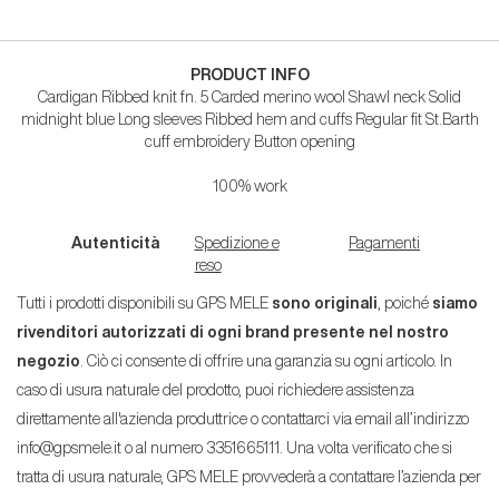
PRODUCT INFO
Cardigan Ribbed knit fn. 5 Carded merino wool Shawl neck Solid
midnight blue Long sleeves Ribbed hem and cuffs Regular fit St.Barth
cuff embroidery Button opening
100% work
Autenticità
Spedizione e
Pagamenti
reso
Tutti i prodotti disponibili su GPS MELE
sono originali
, poiché
siamo
rivenditori autorizzati di ogni brand presente nel nostro
negozio
. Ciò ci consente di offrire una garanzia su ogni articolo. In
caso di usura naturale del prodotto, puoi richiedere assistenza
direttamente all'azienda produttrice o contattarci via email all’indirizzo
info@gpsmele.it o al numero 3351665111. Una volta verificato che si
tratta di usura naturale, GPS MELE provvederà a contattare l’azienda per