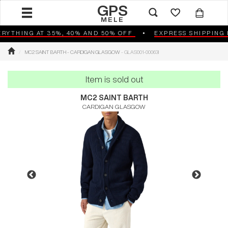
GPS
MELE
RYTHING AT 35%, 40% AND 50% OFF
EXPRESS SHIPPING I
MC2 SAINT BARTH - CARDIGAN GLASGOW
- GLAS001-00063I
Item is sold out
MC2 SAINT BARTH
CARDIGAN GLASGOW