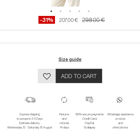
-31%
298.00 €
207.00 €
Size guide
ADD TO CART
Express shipping
Returns
100% secure payments
Whatsapp assistance
to europe in 3-5 Days
and
Credit Card,
on sizes
Estimate delivery:
refunds
PayPal,
and
Wednesday 12 - Saturday 15 August
14 days
Scalapay
other photos