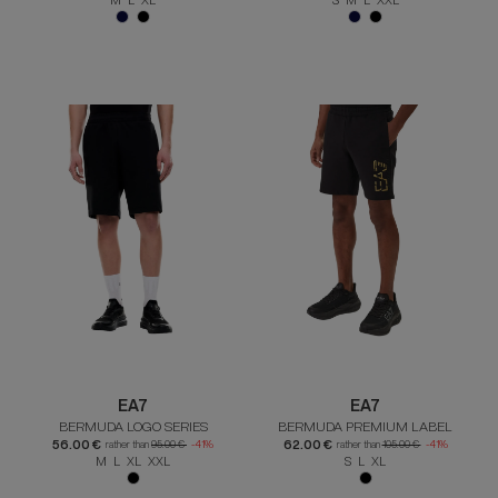
EA7
EA7
BERMUDA LOGO SERIES
BERMUDA PREMIUM LABEL
56.00 €
62.00 €
rather than
95.00 €
-41%
rather than
105.00 €
-41%
M L XL XXL
S L XL