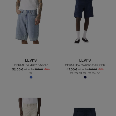
LEVI'S
LEVI'S
BERMUDA 478™ BAGGY
BERMUDA CARGO CARRIER
52.00 €
47.00 €
rather than
65.00 €
-20%
rather than
59.00 €
-20%
29
29 30 31 32 33 34 36