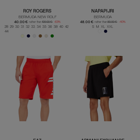
ROY ROGERS
NAPAPIJRI
BERMUDA NEW ROLF
BERMUDA
40.00 €
48.00 €
rather than
109.00 €
-63%
rather than
80.00 €
-40%
28 29 30 31 32 33 34 35 36 38 40 42
S M XL XXL
44