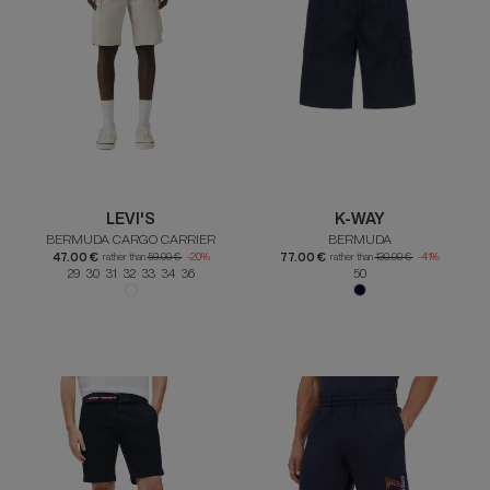
LEVI'S
K-WAY
BERMUDA CARGO CARRIER
BERMUDA
47.00 €
77.00 €
rather than
59.00 €
-20%
rather than
130.00 €
-41%
29 30 31 32 33 34 36
50