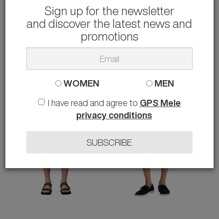
Sign up for the newsletter
and discover the latest news and
HARMONT & BLAINE
ARMANI EXCHANGE
BERMUDA
BERMUDA
promotions
57.00 €
55.00 €
rather than
115.00 €
-50%
rather than
110.00 €
-50%
50 54
30 31 32 33 34
WOMEN
MEN
I have read and agree to
GPS Mele
privacy conditions
SUBSCRIBE