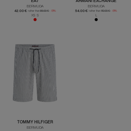
EA7
ARMANI EXCHANGE
BERMUDA
BERMUDA
42.00 €
54.00 €
rather than
85.00 €
-51%
rather than
110.00 €
-51%
XS S
L
TOMMY HILFIGER
BERMUDA