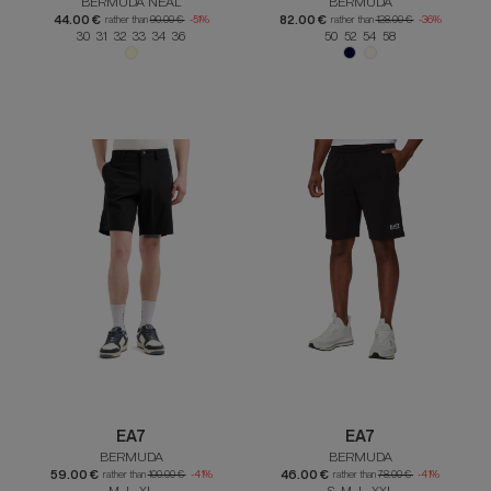
BERMUDA NEAL
BERMUDA
44.00 €
82.00 €
rather than
90.00 €
-51%
rather than
128.00 €
-36%
30 31 32 33 34 36
50 52 54 58
EA7
EA7
BERMUDA
BERMUDA
59.00 €
46.00 €
rather than
100.00 €
-41%
rather than
78.00 €
-41%
M L XL
S M L XXL