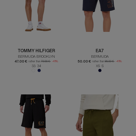
TOMMY HILFIGER
EA7
BERMUDA BROOKLYN
BERMUDA
47.00 €
50.00 €
rather than
79.90 €
-41%
rather than
85.00 €
-41%
33 34
XS S