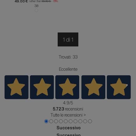
49.00 €
rather than
99.90 €
-51%
38
1 di 1
Trovati: 33
Eccellente
4.9
/5
5.723
recensioni
Tutte le recensioni >
Successivo
Successivo