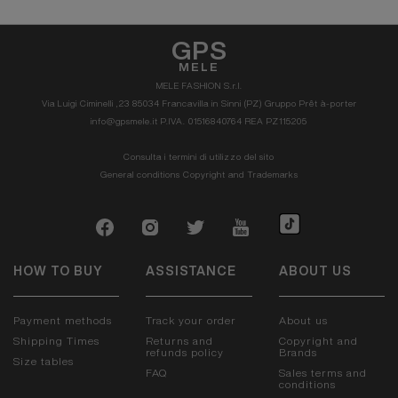
GPS
MELE
MELE FASHION S.r.l.
Via Luigi Ciminelli ,23 85034 Francavilla in Sinni (PZ) Gruppo Prêt à-porter
info@gpsmele.it P.IVA. 01516840764 REA PZ115205
Consulta i termini di utilizzo del sito
General conditions
Copyright and Trademarks
HOW TO BUY
ASSISTANCE
ABOUT US
Payment methods
Track your order
About us
Shipping Times
Returns and
Copyright and
refunds policy
Brands
Size tables
FAQ
Sales terms and
conditions