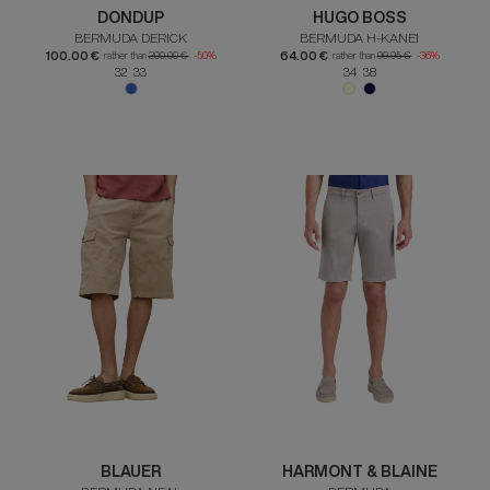
DONDUP
HUGO BOSS
BERMUDA DERICK
BERMUDA H-KANE1
100.00 €
64.00 €
rather than
200.00 €
-50%
rather than
99.95 €
-36%
32 33
34 38
BLAUER
HARMONT & BLAINE