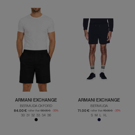
ARMANI EXCHANGE
ARMANI EXCHANGE
BERMUDA OXFORD
BERMUDA
84.00 €
71.00 €
rather than
130.00 €
-35%
rather than
110.00 €
-35%
30 31 32 33 34 36
S M L XL