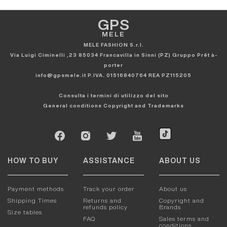
GPS
MELE
MELE FASHION S.r.l.
Via Luigi Ciminelli ,23 85034 Francavilla in Sinni (PZ) Gruppo Prêt à-
porter
info@gpsmele.it P.IVA. 01516840764 REA PZ115205
Consulta i termini di utilizzo del sito
General conditions
Copyright and Trademarks
HOW TO BUY
ASSISTANCE
ABOUT US
Payment methods
Track your order
About us
Shipping Times
Returns and
Copyright and
refunds policy
Brands
Size tables
FAQ
Sales terms and
conditions