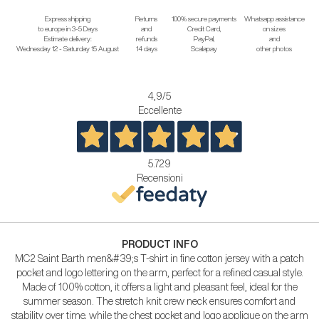
Express shipping
Returns
100% secure payments
Whatsapp assistance
to europe in 3-5 Days
and
Credit Card,
on sizes
Estimate delivery:
refunds
PayPal,
and
Wednesday 12 - Saturday 15 August
14 days
Scalapay
other photos
4,9
/5
Eccellente
5.729
Recensioni
PRODUCT INFO
MC2 Saint Barth men&#39;s T-shirt in fine cotton jersey with a patch
pocket and logo lettering on the arm, perfect for a refined casual style.
Made of 100% cotton, it offers a light and pleasant feel, ideal for the
summer season. The stretch knit crew neck ensures comfort and
stability over time, while the chest pocket and logo applique on the arm