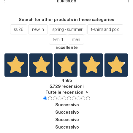
.00
EUR 39.00
EU
Search for other products in these categories
ss 26
new in
spring - summer
t-shirts and polo
t-shirt
men
Eccellente
4.9
/5
5.729
recensioni
Tutte le recensioni >
Successivo
Successivo
Successivo
Successivo