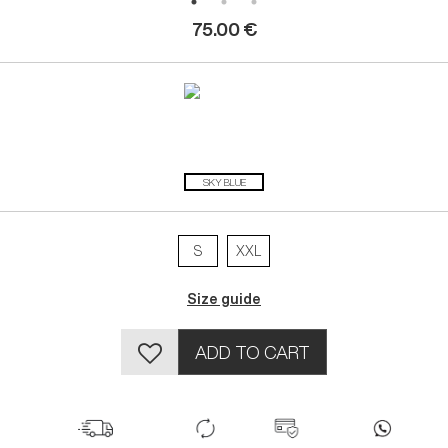
75.00 €
SKY BLUE
S
XXL
Size guide
ADD TO CART