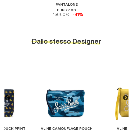
PANTALONE
EUR 77.00
130.00 €
-41%
Dallo stesso Designer
H DUCK PRINT
ALINE CAMOUFLAGE POUCH
ALINE C