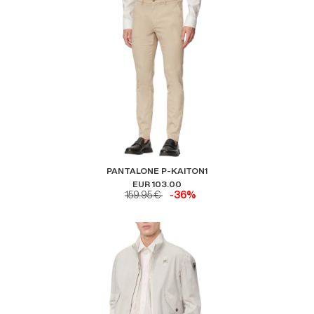
PANTALONE P-KAITON1
EUR 103.00
159.95 €
-36%