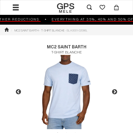
GPS
MELE
R REDUCTIONS
EVERYTHING AT 35%, 40% AND 50% OFF
MC2 SAINT BARTH - T-SHIRT BLANCHE
- BLA0001-02086L
MC2 SAINT BARTH
T-SHIRT BLANCHE