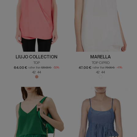
LIUJO COLLECTION
MARELLA
TOP
TOP CIPRO
64.00 €
47.00 €
rather than
129.00 €
-50%
rather than
79.00 €
-41%
42 44
42 44