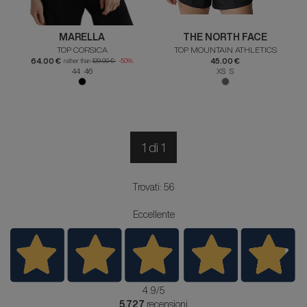
MARELLA
THE NORTH FACE
TOP CORSICA
TOP MOUNTAIN ATHLETICS
64.00 €
45.00 €
rather than
129.00 €
-50%
44 46
XS S
1 di 1
Trovati: 56
Eccellente
4.9
/5
5.727
recensioni