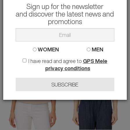
Sign up for the newsletter
and discover the latest news and
ELISABETTA FRANCHI
ELISABETTA FRANCHI
TOP IN CREPE FLUIDO CON
TOP IN CREPE CON FIOCCO IN RASO
promotions
DECORAZIONE GIOIELLO
148.00 €
rather than
250.00 €
-41%
40 42 44
226.00 €
rather than
380.00 €
-41%
40 42 44
WOMEN
MEN
I have read and agree to
GPS Mele
privacy conditions
SUBSCRIBE