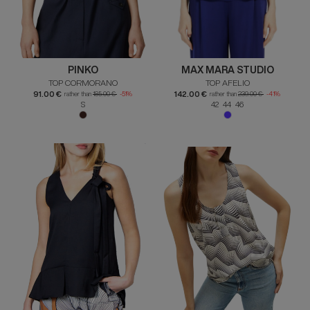
PINKO
MAX MARA STUDIO
TOP CORMORANO
TOP AFELIO
91.00 €
142.00 €
rather than
185.00 €
-51%
rather than
239.00 €
-41%
S
42 44 46