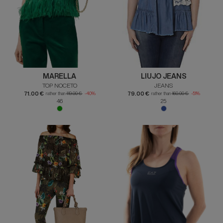
MARELLA
LIUJO JEANS
TOP NOCETO
JEANS
71.00 €
79.00 €
rather than
119.00 €
-40%
rather than
160.00 €
-51%
46
25