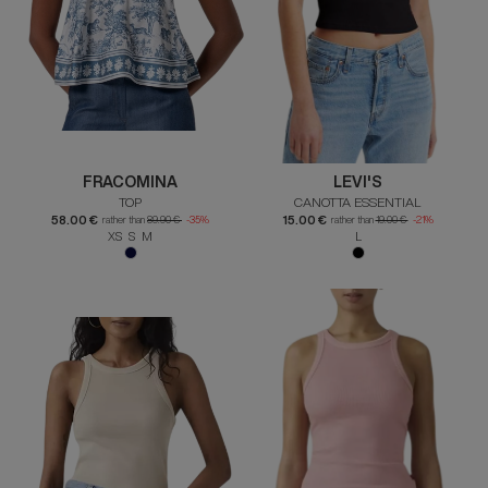
FRACOMINA
LEVI'S
TOP
CANOTTA ESSENTIAL
58.00 €
15.00 €
rather than
89.90 €
-35%
rather than
19.00 €
-21%
XS S M
L