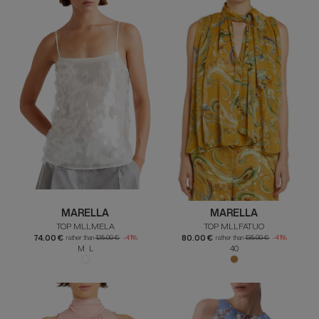
MARELLA
MARELLA
TOP MLLMELA
TOP MLLFATUO
74.00 €
80.00 €
rather than
125.00 €
-41%
rather than
135.00 €
-41%
M L
40