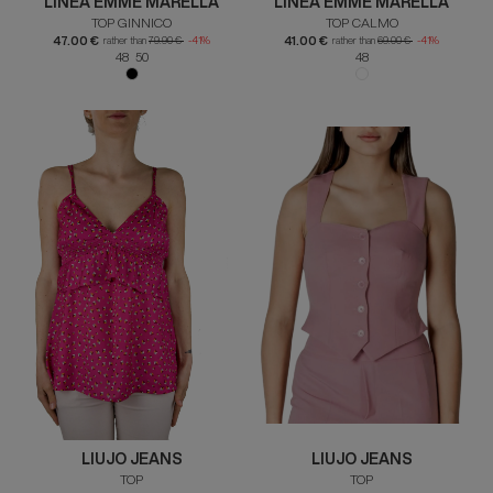
LINEA EMME MARELLA
LINEA EMME MARELLA
TOP GINNICO
TOP CALMO
47.00 €
41.00 €
rather than
79.90 €
-41%
rather than
69.00 €
-41%
48 50
48
LIUJO JEANS
LIUJO JEANS
TOP
TOP