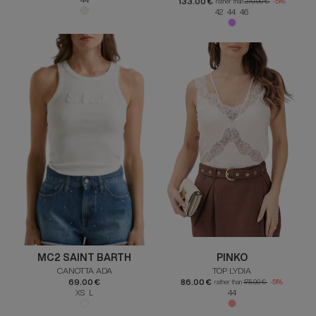
133.00 €
rather than
270.00 €
-51%
42 44 46
MC2 SAINT BARTH
PINKO
CANOTTA ADA
TOP LYDIA
69.00 €
86.00 €
rather than
175.00 €
-51%
XS L
44