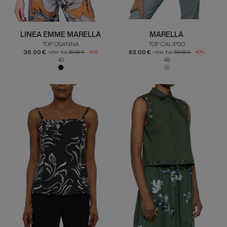
LINEA EMME MARELLA
MARELLA
TOP OSANNA
TOP CALIPSO
36.00 €
83.00 €
rather than
59.90 €
-40%
rather than
139.00 €
-40%
40
48