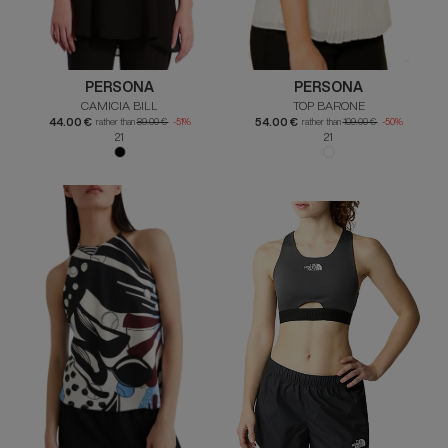
PERSONA
PERSONA
CAMICIA BILL
TOP BARONE
44.00 €
54.00 €
rather than
89.00 €
-51%
rather than
109.00 €
-50%
21
21