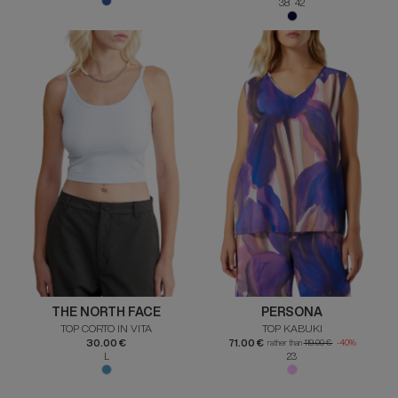
38 42
THE NORTH FACE
PERSONA
TOP CORTO IN VITA
TOP KABUKI
30.00 €
71.00 €
rather than
119.00 €
-40%
L
23