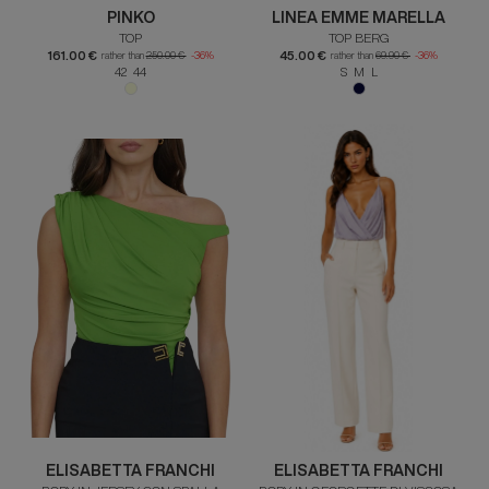
PINKO
LINEA EMME MARELLA
TOP
TOP BERG
161.00 €
45.00 €
rather than
250.00 €
-36%
rather than
69.90 €
-36%
42 44
S M L
ELISABETTA FRANCHI
ELISABETTA FRANCHI