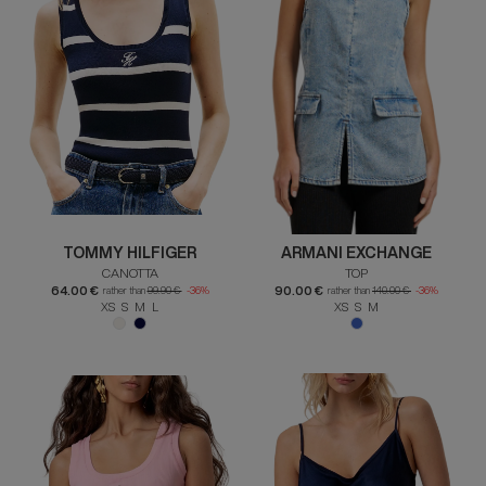
TOMMY HILFIGER
ARMANI EXCHANGE
CANOTTA
TOP
64.00 €
90.00 €
rather than
99.90 €
-36%
rather than
140.00 €
-36%
XS S M L
XS S M