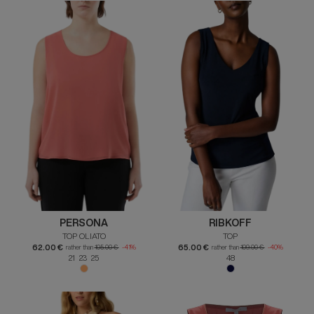
PERSONA
RIBKOFF
TOP OLIATO
TOP
62.00 €
65.00 €
rather than
105.00 €
-41%
rather than
109.00 €
-40%
21 23 25
48