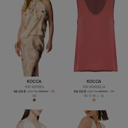
KOCCA
KOCCA
TOP ASTREA
TOP KORDELIA
49.00 €
39.00 €
rather than
100.00 €
-51%
rather than
80.00 €
-51%
XS
XS S M L XL