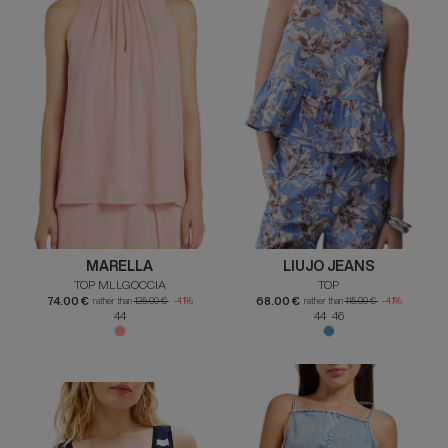
MARELLA
LIUJO JEANS
TOP MLLGOCCIA
TOP
74.00 €
68.00 €
rather than
125.00 €
-41%
rather than
115.00 €
-41%
44
44 46