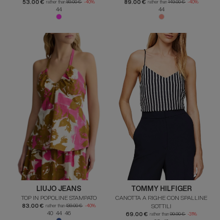
53.00 €
89.00 €
rather than
89.00 €
-40%
rather than
149.00 €
-40%
44
44
LIUJO JEANS
TOMMY HILFIGER
TOP IN POPOLINE STAMPATO
CANOTTA A RIGHE CON SPALLINE
83.00 €
SOTTILI
rather than
139.00 €
-40%
40 44 46
69.00 €
rather than
99.90 €
-31%