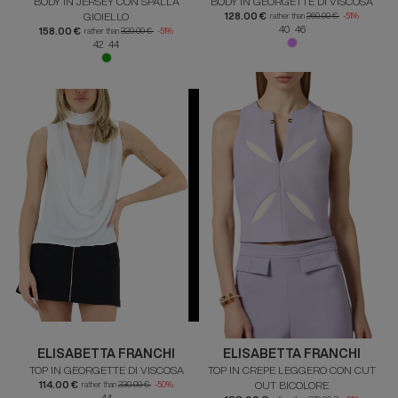
BODY IN JERSEY CON SPALLA
BODY IN GEORGETTE DI VISCOSA
GIOIELLO
128.00 €
rather than
260.00 €
-51%
40 46
158.00 €
rather than
320.00 €
-51%
42 44
ELISABETTA FRANCHI
ELISABETTA FRANCHI
TOP IN GEORGETTE DI VISCOSA
TOP IN CREPE LEGGERO CON CUT
114.00 €
OUT BICOLORE
rather than
230.00 €
-50%
44