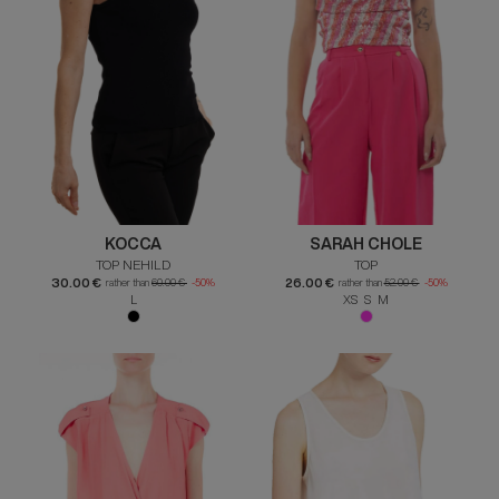
KOCCA
SARAH CHOLE
TOP NEHILD
TOP
30.00 €
26.00 €
rather than
60.00 €
-50%
rather than
52.00 €
-50%
L
XS S M