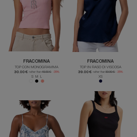
FRACOMINA
FRACOMINA
TOP CON MONOGRAMMA
TOP IN RASO DI VISCOSA
30.00 €
39.00 €
rather than
45.90 €
-35%
rather than
59.90 €
-35%
S M L
XS