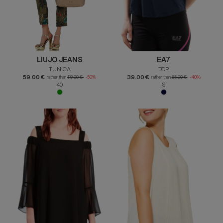
LIUJO JEANS
EA7
TUNICA
TOP
59.00 €
39.00 €
rather than
119.00 €
-50%
rather than
65.00 €
-40%
40
S