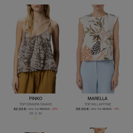
PINKO
MARELLA
TOP STAMPA SNAKE
TOP MLLAFFINE
82.00 €
56.00 €
rather than
165.00 €
-50%
rather than
95.00 €
-41%
XS S M