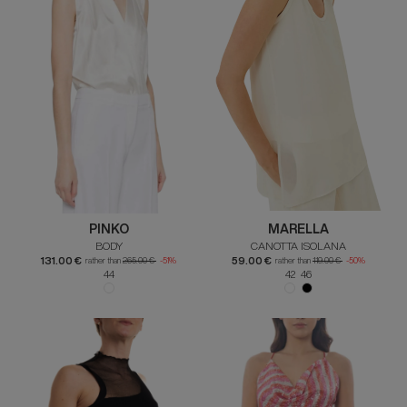
PINKO
MARELLA
BODY
CANOTTA ISOLANA
131.00 €
59.00 €
rather than
265.00 €
-51%
rather than
119.00 €
-50%
44
42 46